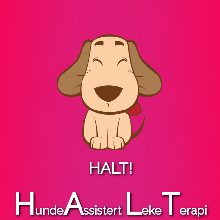
HALT!
H
A
L
T
unde
ssistert
eke
erapi